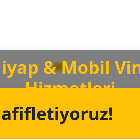
iyap & Mobil Vi
Hizmetleri
fifletiyoruz!
fesyonel Ekip ve Modern Vinç Filomuzla Yanınızd
Hemen Teklif Alın