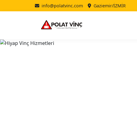
info@polatvinc.com
Gaziemir/İZMİR
Polat Vinç